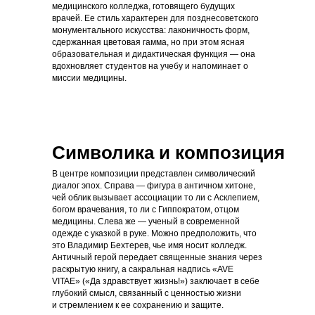
медицинского колледжа, готовящего будущих
врачей. Ее стиль характерен для позднесоветского
монументального искусства: лаконичность форм,
сдержанная цветовая гамма, но при этом ясная
образовательная и дидактическая функция — она
вдохновляет студентов на учебу и напоминает о
миссии медицины.
Cимволика и композиция
В центре композиции представлен символический
диалог эпох. Справа — фигура в античном хитоне,
чей облик вызывает ассоциации то ли с Асклепием,
богом врачевания, то ли с Гиппократом, отцом
медицины. Слева же — ученый в современной
одежде с указкой в руке. Можно предположить, что
это Владимир Бехтерев, чье имя носит колледж.
Античный герой передает священные знания через
раскрытую книгу, а сакральная надпись «AVE
VITAE» («Да здравствует жизнь!») заключает в себе
глубокий смысл, связанный с ценностью жизни
и стремлением к ее сохранению и защите.