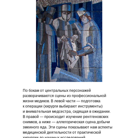
По бокам от центральных персонажей
Мир во всем мире
Прометей
Внутри
разворачиваются сцены из профессиональной
речного вокзала
жизни медиков. В левой части — подготовка
к операции (хирурги выбирают инструменты)
и внимательная медсестра, сидящая в ожидании.
В правой — происходит изучение рентгеновских
снимков, а ниже — аллегорическая сцена добычи
змеиного яда. Эти сцены показывают нам аспекты
медицинской деятельности от практической
хирургии до научных исследований