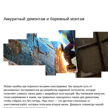
Экспертная оценка и консультация
Кто автор? Какова сохранность? Какую историческую и рыночную ценность
имеет панно? Мы отвечаем на эти вопросы, опираясь на архивные данные и
многолетнюю практику. Имея собственную коллекцию, мы изучили творческие
манеры разных мастеров и знаем особенности материалов различных заводов и
художественных комбинатов СССР. Мы не даем абстрактных заключений — мы
даем конкретные ответы, подкрепленные реальным опытом и наглядными
примерами из нашего архива.
Подробнее