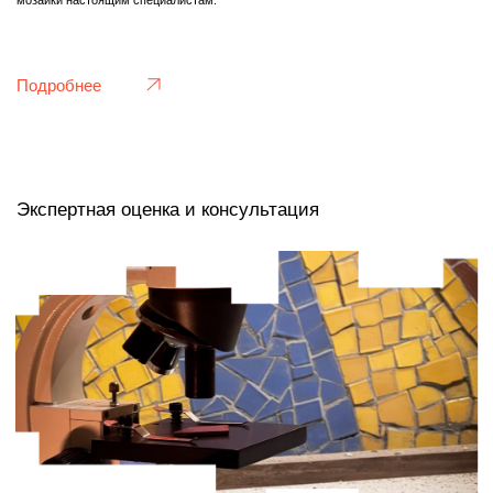
Новые работы в духе советского
монументализма
Мы не имитируем, а наследуем традицию мозаичных мастеров советского
союза. Создавая новые панно, мы используем аутентичные материалы —
керамическую плитку по оригинальной технике и смальту ручного литья, и строго
следуем технологическим процессамм той эпохи. Наш багаж — это глубокое
изучение сотен работ, понимание композиционных и цветовых принципов
советских монументалистов. Мы уже прошли этап «проб и ошибок» за счет
собственной коллекции и теперь создаем работы, которые являются не
стилизацией, а органичным продолжением великой традиции, выполненным с
современной точностью и надежностью.
Подробнее