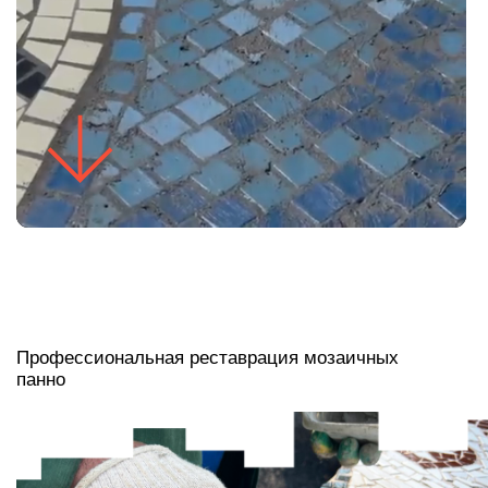
Профессиональная реставрация мозаичных
панно
Наш подход к реставрации — это не косметический ремонт, а сложнейшая
работа с материалом. Мы знаем состав советских смальт и клеящих смесей,
предвидим, как поведет себя панно после очистки, умеем точно восполнять
утраченные фрагменты. На реставрации собственной коллекции мы «набили
руку» и отработали десятки уникальных методик. Мы возвращаем памятникам
монументального искусства не просто внешний вид, но и структурную
целостность, гарантируя их сохранность на десятилетия.