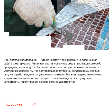
Подробнее
Аккуратный демонтаж и бережный монтаж
Любая ошибка при переносе мозаики неисправима. Мы прошли путь от
рискованных экспериментов до разработки надежной технологии, которая
позволяет снимать панно даже с аварийных конструкций. Мы понимаем нагрузки,
точки напряжения и знаем, как правильно «раскроить» панно для демонтажа,
чтобы собрать его без потерь. Наш опыт — это десятки спасенных от
уничтожения работ, которые получили вторую жизнь. Доверьте «переезд» вашей
мозаики настоящим специалистам.
Подробнее