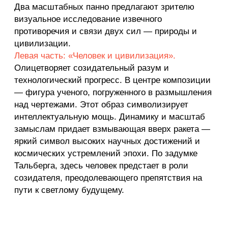
женщина, кормящая младенца. Эта сцена
становится олицетворением самой жизни и
природной гармонии. Над фигурами
разворачивается картина удивительного
единения. В лучах солнца современные
городские здания, олицетворяющие
развивающийся Первоуральск, мирно
соседствуют с вековыми соснами, типичными
для уральской тайги. Они словно принимают
город в свое природное пространство, создавая
идеальную среду для жизни. Через этот мощный
визуальный контраст Тальберг воплощает
баланс гармоничного сосуществования, где
рукотворное не противостоит природному, а
мягко и органично вырастает из него.