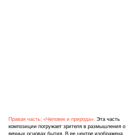
Стилистика
и колористика
В стилистике мозаик прослеживается
характерный для монументального искусства
середины XX века синтез реалистической основы
с обобщенными, лаконичными формами.
Цветовое решение объединяет композицию в
целостное произведение. Художественное
единство мозаики строится на гармонии общей
цветовой палитры, внутри которой контраст двух
главных тем проявляется через доминирование
холодных оттенков в одной части и теплых — в
другой. Левая часть, посвященная цивилизации,
выделяется преобладанием холодных синих
оттенков. Ярким контрастом выступает оранжевый