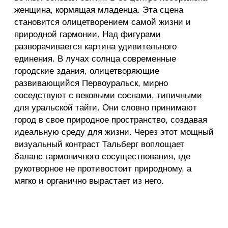
цвет, символизирующий огонь — как в
буквальном значении (реактивная струя ракеты),
так и в переносном (огонь научной мысли). В
противовес ей, правая часть, рассказывающая о
природе и материнстве, излучает тепло.
Золотистое солнце, коричневые стволы сосен и
белизна одежд создают ощущение
умиротворения и земной гармонии.
Историческое
значение
Мозаики Тальберга на фасаде ДК Новотрубного
завода — подлинное достояние, хранящее в
себе дух своей эпохи, они служат смысловым и
эмоциональным центром всего архитектурного
ансамбля. Факт экспонирования макета здания
на «Экспо-67» подтверждает, что это не рядовой
проект, а передовой образец, олицетворявший
успехи советской архитектуры и
монументального искусства на мировой арене.