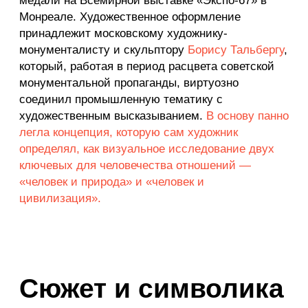
яркий символ высоких научных достижений и
космических устремлений эпохи. По задумке
Тальберга, здесь человек предстает в роли
созидателя, преодолевающего препятствия на
пути к светлому будущему.
Правая часть: «Человек и природа».
Эта часть
композиции погружает зрителя в размышления о
вечных основах бытия. В ее центре изображена