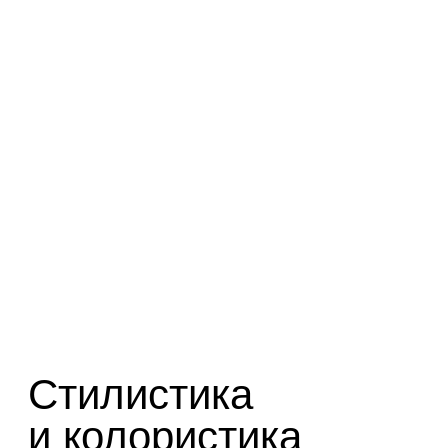
Сегодня мозаичные панно приобретают новое
звучание. Они стали важным историческим
памятником и, что особенно ценно, примером
сохранения масштабного монументального
произведения в оригинальной среде. Особенно
ценно, что
здание Дворца культуры по-прежнему
живет своей полноценной жизнью и продолжает
использоваться по первоначальному
назначению.
Эта непрерывность позволяет и
сегодня ощутить атмосферу и замысел
ушедшей эпохи.
Борис Тальберг, автор мозаики