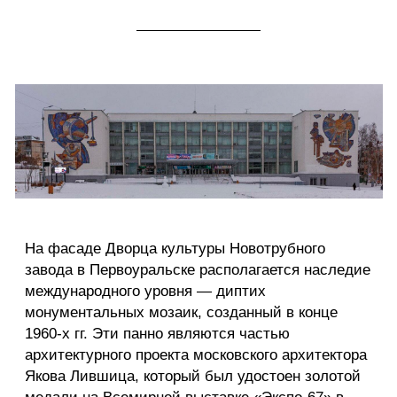
который, работая в период расцвета советской
монументальной пропаганды, виртуозно
соединил промышленную тематику с
художественным высказыванием.
В основу панно
легла концепция, которую сам художник
определял, как визуальное исследование двух
ключевых для человечества отношений —
«человек и природа» и «человек и
цивилизация».
Сюжет и символика
Два масштабных панно предлагают зрителю
визуальное исследование извечного
противоречия и связи двух сил — природы и
цивилизации.
Левая часть: «Человек и цивилизация».
Олицетворяет созидательный разум и
технологический прогресс. В центре композиции
— фигура ученого, погруженного в размышления
над чертежами. Этот образ символизирует
интеллектуальную мощь. Динамику и масштаб
замыслам придает взмывающая вверх ракета —