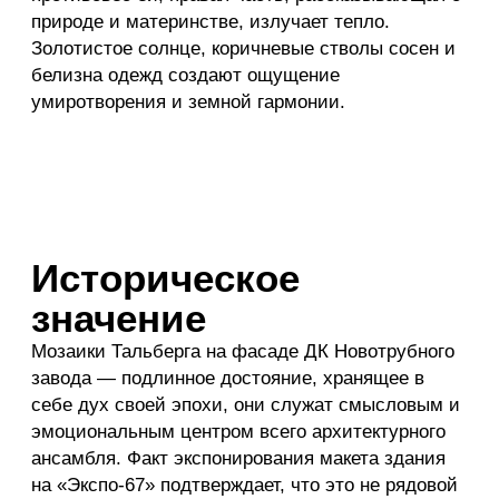
Джангар, Элист
Освобождённый
Моя Родина
человек